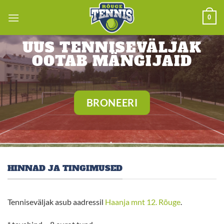
Skip
0
to
content
UUS TENNISEVÄLJAK
OOTAB MÄNGIJAID
BRONEERI
HINNAD JA TINGIMUSED
Tenniseväljak asub aadressil
Haanja mnt 12. Rõuge
.