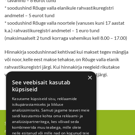
* tavahind – 8 eurot tund
* soodushind Rõuge valla elanikule rahvastikuregistri
andmetel – 5 eurot tund
* soodushind Rõuge valla noortele (vanuses kuni 17 aastat
k.a.) rahvastikuregistri andmetel – 1 euro tund
(maksimaalselt 2 tundi korraga vahemikus kell 8.00 – 17.00)
Hinnakirja soodushinnad kehtivad kui makset tegev mängija
või noor, kelle eest makse tehakse, on Rõuge valla elanik
rahvastikuregistri järgi. Kui hinnakirja reegleid rikutakse
väljastatakse väljaku broneerijale arve tagantjärgi.
×
See veebisait kasutab
küpsiseid
Kasutame küpsiseid sisu, reklaamide
isikupärastamiseks ja liikluse
analüüsimiseks. Samuti jagame teavet meie
saidi kasutamise kohta oma reklaami- ja
analüüsipartneritega, kes võivad seda
SA Rõuge Jäähall | Ööbikuoru tn 1, Rõuge
kombineerida muu teabega, mille olete
rougetennisevaljak@gmail.com
neile esitanud või mille nad on kogunud teie